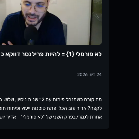
צריך לבדוק כשעוברים למקום חדש?איך יודעים מתי 
איך AI בא לידי ביטוי אצל סיניורים?מוזמנים להאזי
נהנים מאוד ליצור תוכן איכותי ומקורי עבור קהילת
את הפרק לעוד חבר או חברה, נשמח לשמוע תגובות ו
שהפודקאסט מדורג ב-5 כוכבים :) מחכים לכם בקהילה!
עבור לעמוד של
לא פורמלי {1} = להיות פרילנסר דווקא כשקשה עם אדיר קנדל
24 ביוני 2026
מה קורה כשמנהל פיתוח עם 12 שנות 
לקצה? אדיר עזב הכל, פתח סוכנות ייעוץ ופיתוח תוכ
אחרת לגמרי.בפרק השני של "לא פורמלי" - אדיר יוש
Advantage וללא הגבלות מבית, דרך ההחלטה