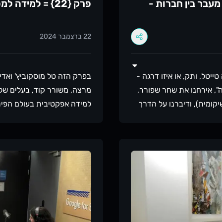
עבור לעמוד של
וך מעבר בין חברות -
פרק {22} = למידה למפתחים עם אביתר אלוש
22 בדצמבר 2024
? אם חשבתם שזה טייטל, ותק, או איזו דרגה -
בפרק הזה טל מוסקוביץ' ואד
", אירחנו את שחר שפורר,
מרצה, משורר קוד, בעלים של 
קעקעת שיקומית), ודיברנו על הדרך
למידה אפקטיבית בעולם הפית
 מעברים. טל גרינשפן
וללא השכלה פורמלית, חולק תו
 אמיתיות.רגע אחד זכור
רלוונטי בתעשייה המשתנה במ
שלי - אתה טועה, אני
המסורתית ללמידה לא תמיד ע
מנט הראשון שלי."על מה
מעשית ופרויקטים חשיבות הס
באיזה קונטקסט.ג'נרליסט
 קטן לעומת חברה גדולה.
ייטל?- ראיונות עבודה של
ושי במעבר בין חברות?מה
"למידה לא אמורה להיות קלה.