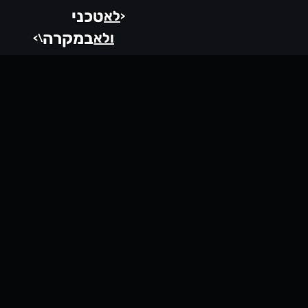
טכני
לא
<
במקרה
ולא
\>