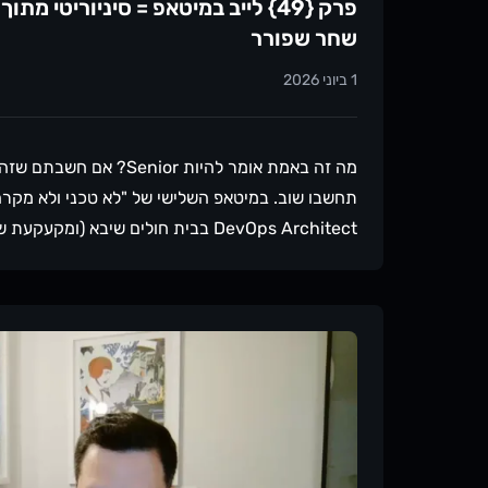
עבור לעמוד של
פרק {49} לייב במיטאפ = סיניוריטי מת
שחר שפורר
1 ביוני 2026
מה זה באמת אומר להיות Senior
תחשבו שוב. במיטאפ השלישי של "לא טכני ולא מקרה
DevOps Architect בבית חולים שיבא (ומ
לסניוריטי מבעד למשקפיים של מי שבנתה קריירה על
הצטרף עם הפרספקטיבה ההפוכה, והקהל שאל שאלות
במיוחד:"בפעם הראשונה שאמרתי למפקד של המפקד 
צודקת, ואני לא מתחרטת על זה. זה היה הסיניור מו
דיברנו הפעם?איך סיניור יודע מתי לשלוף כל סקיל ו
מול ספציאליסט - מה ההבדל בין סיניור בסטארט-אפ
איזה מסלול מתאים לכם?האם סיניור צריך לחכות לט
סיניוריםאיך בוחנים פתרונות או טרייד-אופיםמה הק