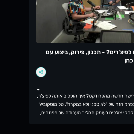
 מציעים לכם גם - לא להסתכל רק על היעד הסופי
ם את הדרך הנכונה ליעד :) ואין רק דרך אחת!
טפורמות ולהצטרף לקהילה שלנו בוואטסאפ
https://lotechni.d --------- אנחנו נהנים מאוד ליצור תוכן איכותי
. נשמח אם תעבירו את הפרק לעוד חבר או חברה,
נשמח לשמוע תגובות ורעיונות חדשים ולראות שהפודקאסט מדורג ב-5 כוכבים :)
יגשים לפיצ'רים? - תכנון, פירוק, ביצוע עם
כהן
ישה חדשה מהפרודקט? איך הופכים אותה לפיצ'ר,
פרק הזה של "לא טכני ולא במקרה", טל מוסקוביץ'
רקסקי צוללים לעומק תהליך העבודה של מפתחים,
וסט. שיחה כנה, מלאת תובנות פרקטיות על דיזיין,
תיעדוף, סקופינג, ואפילו איך להשתמש ב AI ככלי עזר אמיתי בתהליך