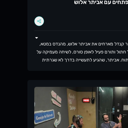
יר קנדל מארחים את אביתר אלוש, מהנדס במטא,
חתול ותורם פעיל לאופן סורס, לשיחה מעמיקה על
וח. אביתר, שהגיע לתעשייה בדרך לא שגרתית
בנות מניסיונו העשיר על איך ללמוד נכון ולהישאר
הירות. אז על מה דיברנו בפרק? למה הדרך
ובדת בעולם הפיתוח איך ללמוד דרך התנסות
קרנות והמוכנות להתמודד עם אתגרים איך לזהות
ולהשלים פערי ידע הדרך הנכונה להשתמש ב-AI ככלי עזר ללמידה חשיבות
הסביבה והקהילה בתהליך הלמידה מודל ה-T-Shaped לפיתוח מקצועי איך
להתמודד עם תחושת ה-Impostor Syndrome כמו שאביתר מסכם בפרק:
 כשזה קשה, זה עשוי להיות סימן שאתה בכיוון