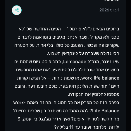
1 ביוני 2026
ברוכים הבאים ל"לא פורמלי" — הפינה החדשה של "לא
טכני ולא מקרה", שבה אנחנו מגיבים בזמן אמת לדברים
שקורים פה ועכשיו. הפעם: טל סולו, בלי אדיר, על הסערה
הכי גדולה שעברה על לינקדאין השבוע.
שי וינינגר, מנכ״ל Lemonade, כתב פוסט גיוס שהסתיים
במשפט אחד שגרם לכולם להתפוצץ: "אם אתם מחפשים
work-life balance, או שעות נוחות — אל תגישו קורות
חיים." תוך שעות הלינקדאין בער, כולם קיבעו דעה, ורובם
פספסו לחלוטין את הנקודה.
בפרק הזה טל מפרק את כל הסוגיה: מה זה באמת Work-
Life Balance? למה ההגדרה משתנה בין שלבים בחיים?
מה הקשר לטרייד-אופים? ואיך אדיר מג'נגל בין עסק, 3
ילדות ומלחמה ועובד עד 11 בלילה?