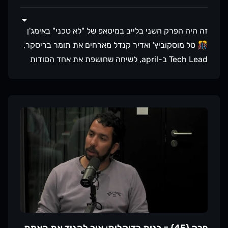
זה היה הפרק השני בלייב במיטאפ של "לא טכני" באימג'ן
🎊 טל מוסקוביץ' ואדיר קנדל מארחים את תומר בריסקר,
Tech Lead ב-april, לשיחה שחושפת את אחד הסודות
הכי שמורים בתעשייה - איך הבנה עסקית יכולה להפוך
מפתח טוב למפתח בלתי מוחלף. תומר, שהציל עסקאות
של מיליוני דולרים בזכות החיבור שלו לצד העסקי, מראה
איך מפתחים יכולים להפוך מ"עוד אחד שכותב קוד" למי
שמובילים את ההצלחה העסקית של החברה. בפרק
השתתפה גם הילה אלקיים, Head Of Engineering ב-
ONE ZEROאז על מה דיברנו בפרק?איך לפתח הבנה
עסקית גם אם אתם "רק" מפתחיםדרכים מעשיות למדוד
ולהציג את ההשפעה העסקית של הקוד שלכםאיך
להשתמש בהבנה עסקית כדי לקבל החלטות טכניות
טובות יותרטכניקות לתקשורת אפקטיבית עם צוותי
עבור לעמוד של