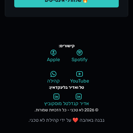
🔥 שלחו לי אינסייטים
מולטי-דיסציפלינרית: איך מפתחים מתחילים לעשות קצת
PM, קצת דיזיין, והחסמים בין תפקידים
מיטשטשיםהצטרפו לקהילה שלנו:מוזמנים להאזין לנו בכל
הפלטפורמות ולהצטרף לקהילה שלנו בוואטסאפ
⬇️https://lotechni.devאהבתם ❤️?אנחנו נהנים מאוד
ליצור תוכן איכותי ומקורי עבור קהילת המפתחים. נשמח
קישורים:
אם תעבירו את הפרק לעוד חבר או חברה, נשמח לשמוע
Apple
Spotify
תגובות ורעיונות חדשים ולראות שהפודקאסט מדורג ב-5
כוכבים :) מחכים לכם בקהילה!
YouTube
קהילה
טל ואדיר בלינקדאין:
אדיר קנדל
טל מוסקוביץ
© 2026 לא טכני - כל הזכויות שמורות.
נבנה באהבה ❤️ על ידי קהילת לא טכני.