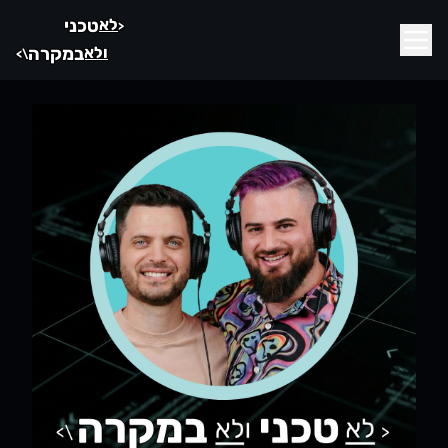
לא
טכני
<
ולא
במקרה
\>