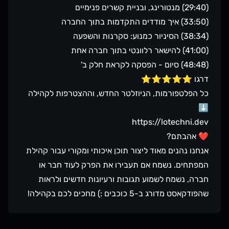
(29:40) מנטורינג, ובניית קשרים פנימיים
(33:50) איך מודדים התקדמות בתוך החברה
(38:34) הסיניור כמנוע: סקרנות והשפעה
(41:00) להישאר רלוונטי בתוך חברה אחת
(48:48) סיום - הפסקה לקראת חלק ב'
דרגו ⭐⭐⭐⭐⭐
כל הפלטפורמות, הניוזלטר החדש, וההצטרפות לקהילה
⬇️
https://lotechni.dev
❤️ אהבתם?
אנחנו נהנים מאוד ליצור תוכן איכותי ומקורי עבור קהילת
המפתחים. נשמח אם תעבירו את הפרק לעוד חבר או
חברה, נשמח לשמוע תגובות ורעיונות חדשים ולראות
שהפודקאסט מדורג ב-5 כוכבים :) מחכים לכם בקהילה!