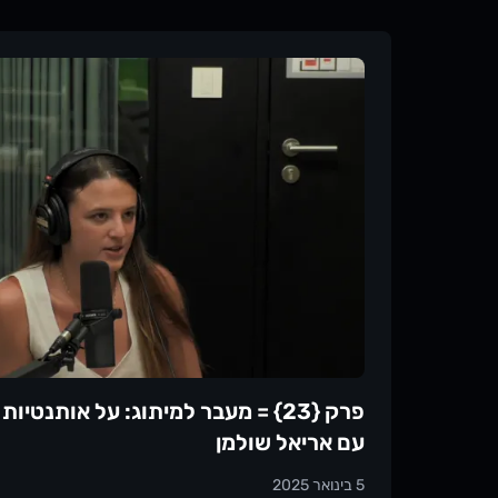
כדי לפרק את הנושא הזה לגמרי: מה באמת עובד בגיוס
אפשר לדבר על מטל
בעידן שבו כותבים קוד דרך סוכנים.רגע אחד זכור במ
של מי? של המועמד ולא של ה AI.
אלפים: למה "מטלת בית מהגיהנום" נגעה בעצב פתוח
לעשות סדר בסערה?איך נראית מטלת בית שעובדת?
ריוויו עם AIטל משתף איך gen
בית לעידן ה-AI------מוזמנים להאזין לנו 
שלנו בוואטסאפ ⬇️ev
ומקורי עבור קהילת המפתחים. נשמח אם תעבירו את
מחכים לכם בקהילה
עבור לעמוד של
פרק {23} = מעבר למיתוג: על אותנטי
עם אריאל שולמן
5 בינואר 2025