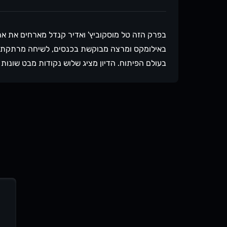
בפרק הזה טל מוסקוביץ' ואדיר קנדל מארחים את א
באילומקס ומרצה מבוקשת בכנסים, לשיחה מרתקת על 
בעולם הפיתוח. הדיון מציג שלוש נקודות מבט שונות
"מיתוג" ומאמינה בערך שנוצר מתוך תשוקה אמיתית,
כלי חיוני למפתחים בעידן הנוכחי - אך כולם מסכימ
אז על מה דיברנו בפרק? הדעות השונות על חשיבות 
פיתוח למה חשוב להיות אותנטי ביצירת תוכן איך ל
המתאימה לך ליצירת תוכן חשיבות העבודה הקשה ו
תוכן ההבדל בין מיתוג לשם מיתוג לבין מיתוג שנוצר
תוכן משפרת אותנו כמפתחים מעבר לידע הטכני הקשר
תוכן האם כל מפתח חייב למתג את עצמו? איך להת
בהקשר של יצירת תוכן הפרק הזה חושף את המתח המע
בעולם התחרותי של היום, לבין החשיבות של להישאר 
אתם מזדהים עם הגישה של אריאל שמאמינה בלתת לד