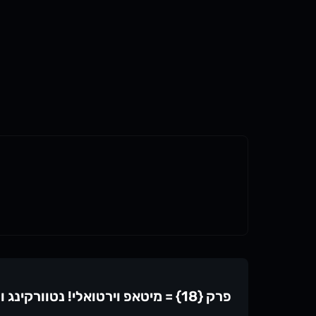
פרק {18} = מיטאפ וירטואלי! נטוורקינג ורתימת אנשים בתוך מקום העבודה