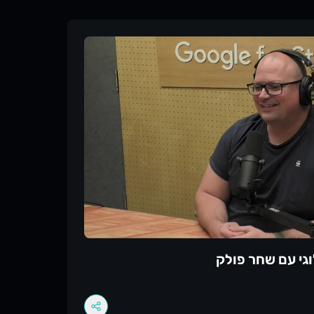
וגם איך אנחנו יכולים להחזיר את הרומנטיקה
? מה זה אומר רומנטיקה בקוד? איך מתכנתים
 משדרגים את היום-יום בעבודה? איך מתאהבים
מזהים מקום שיוכל לאתגר אותנו עוד בשלב
נו בכל הפלטפורמות ולהצטרף לקהילה שלנו
בוואטסאפ 👇 ⁠⁠⁠⁠⁠⁠⁠https://lotechni.dev⁠⁠⁠⁠⁠ __ אנחנו נהנים מאוד ליצור תוכן איכותי
. נשמח אם תעבירו את הפרק לעוד חבר או חברה,
נשמח לשמוע תגובות ורעיונות חדשים ולראות שהפודקאסט מדורג ב-5 כוכבים :)