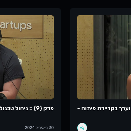
מוגבל!https://luma.com/vyrzce7dבפרק הזה, אדיר וטל יושבים לפרק 1 על 1
בקוד, השאלה היא הגענו לשם 
 היום, מה לא, ולמה אי
שאבדה? על מה דיברנו הפעם
ות בית בלי לדבר על AI, אובר-דו, ומה זה אומר להיות מפתח
יכולים לאתגר את עצמם? איך
יוחד:"בסוף הקוד שיצא הוא
בקוד דרך פרויקט אישי? איך 
" על מה דיברנו הפעם?מילה אחת שהטריגה
הראיונות? מוזמנים להאזין ל
 בתעשייה. ואיך אדיר ניסה
הפרדוקס של האובר-דוקוד
ומקורי עבור קהילת המפתחים
Ima מראיינת ומגייסתחברות שלא שדרגו מטלות
בכל הפלטפורמות ולהצטרף לקהילה
מחכים לכם בקהילה
https://lotechni.dאנחנו נהנים מאוד ליצור תוכן איכותי
 הפרק לעוד חבר או חברה,
נשמח לשמוע תגובות ורעיונות חדשים ולראות שהפודקאסט מדורג ב-5 כוכבים :)
עבור לעמוד של
ות וערך בקריירת פיתוח -
פרק {9} = ניהול טכנולוגי עם שחר פולק
30 באפריל 2024