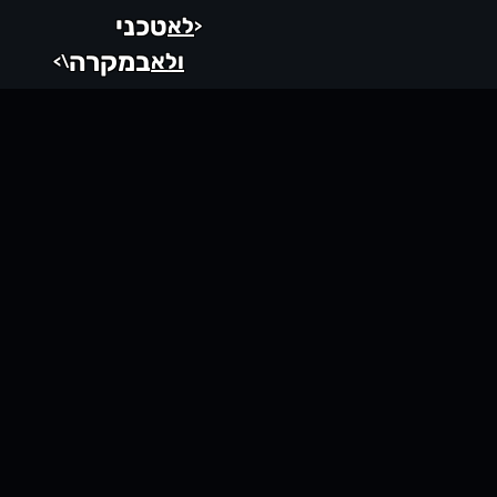
טכני
לא
<
במקרה
ולא
\>