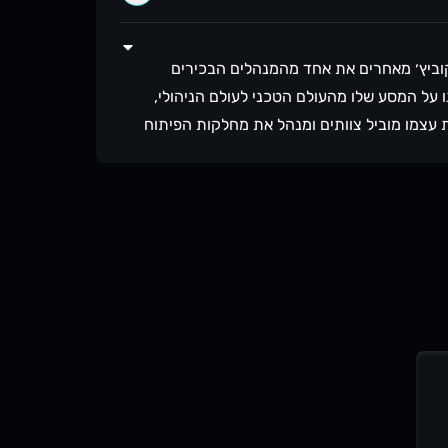
 מוסקוביץ׳ מאחרים את אחד מהמנהלים הבכירים
 על המסע שלו מהעולם הטכני לעולם הניהולי,
עצמו מוביל צוותים ומנהל את מחלקות הפיתוח
הול הוא לא רק אתגר אלא גם הזדמנות להשפיע
 מה דיברנו הפעם? איך מובילים צוות להצלחה? מה
יל כדי להיות אפקטיבי? איך ניהול טוב יכול
 בצוות? שחר יחלוק איתנו את הלקחים שלמד
 כל יום עבודה להזדמנות לשיפור וגדילה אישית
יו. אז למי שרוצה להבין האם ניהול טכנולוגי זה
. הקשיבו, השתפרו והתמקדו במה שבאמת חשוב –
השראה. הלינקדאין של שחר:
https://www.linkedin.com/in/shahar-polak הפודקאסט של שחר עם דותן
ה)
https://open.spotify.com/show/164c1SI1ramIoG3mEsbR0Y מוזמנים