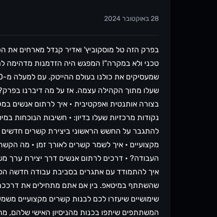
28 באוקטובר 2024
בפרק הזה טל מוסקוביץ' ואדיר קנדל מארחים את הכי
טכני ולא במקרה"! המפגש היה הזדמנות מדהימה לח
שעלו מתוך הקהילה עצמה. אז על מה דיברנו בפרק? •
בצורה אותנטית ואפקטיבית • איך לרתום אנשים במקו
נקודות מרכזיות שעלו בדיון: • חשיבות הנוכחות במ
להתגבר על החשש הראשוני ביצירת קשרים חדשים •
מקצועיים • איך לשמר קשרים לאורך זמן • מה הקשר 
העבודה? • דרכים לרתום אנשים דרך יצירת ערך מש
איך להתמודד עם אתגרים בסביבת עבודה חדשה הפרק
שהשתתף במיטאפ. בין אם אתם מתחילים את דרככם בת
שימושיים שיעזרו לכם לבנות קשרים מקצועיים משמעו
המשתתפים שיתפו בכנות מהניסיון האישי שלהם, מה 