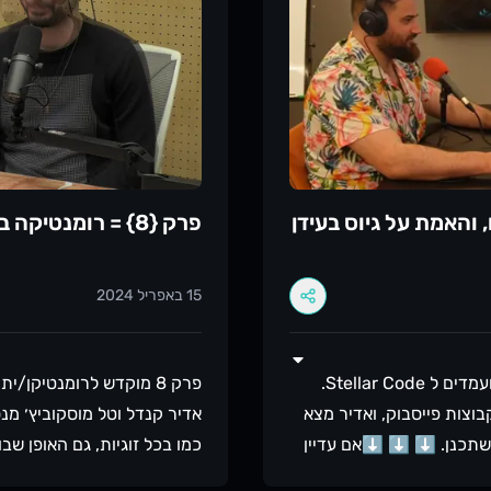
עבור לעמוד של
ום, והאמת על גיוס בעידן
פרק {8} = רומנטיקה בקוד
15 באפריל 2024
אדיר קנדל כתב פוסט בלינקדאין על איך הוא בוחן מועמדים ל Stellar Code.
פרק 8 מוקדש לרומנטיקן
וצות פייסבוק, ואדיר מצא
אדיר קנדל וטל מוסקוביץ׳ מנ
תכנן. ⬇️ ⬇️ ⬇️אם עדיין
כמו בכל זוגיות, גם האופן שבו
 המקומות
הצלחות ומשברים. ישנן לא מ