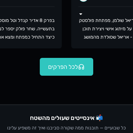
ריאל שולמן, מפתחת פולסטק
בפרק 8 אדיר קנדל וטל
מיתוג אישי ויצירת תוכן
בתעשייה. שחר פולק יספר לנו
 - אריאל שסולדת מהמושג
כיצד התחיל כמפתח ומצא את 
 טל ואדיר שרואים במיתוג
בסטרטאפים. כיצד גילה שהני
ים שאותנטיות היא המפתח.
ולתמוך באנשים שמסביבו. על
המיתוג האישי בקריירת
הכלים שמנהל צריך לדעת להפע
לכל הפרקים
בחור את הפלטפורמה
לשפר את המוטיבציה והתפוקה
המחקר המעמיק לפני יצירת
בדרך וכיצד הוא מצליח להפוך
 מתוך נתינת ערך איך יצירת
ומקצועית של העובדים שתחת יד
 בין נטוורקינג ליצירת
בשבילו, הפרק הזה הוא חובה
מודד עם תסמונת המתחזה
ליצור סביבת עבודה מעוררת 
ניין בין הצורך במיתוג
📬 אינסייטים שעולים מהשטח
נאמנים לעצמנו. בין אם
טליתמן (מפתחים מחוץ לקופס
כל שבועיים — תובנות ממה שקורה סביבנו ואיך זה משפיע עלינו
ברים לקרות באופן טבעי,