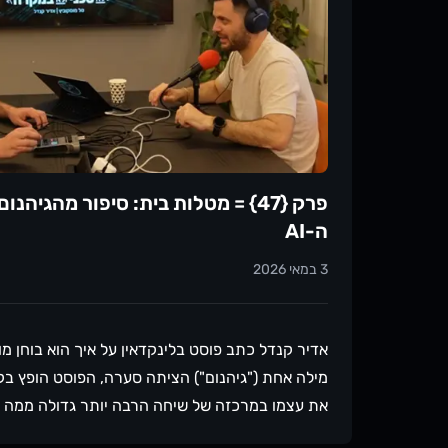
עבור לעמוד של
פרק {47} = מטלות בית: סיפור מהגיהנ
ה-AI
3 במאי 2026
מילה אחת ("גיהנום") הציתה סערה, הפוסט הופץ בקב
את עצמו במרכזה של שיחה הרבה יותר גדולה ממה ש
לא נרשמתם למיטאפ הקרוב שלנו - זה הזמן - מספר