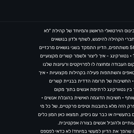
נוס הוירטואלי הראשון והמיוחד של קהילת "לא
ברי הקהילה להיפגש, לשתף ולדון בנושאים
שמעסיקים את כולנו בעולם ההייטק. עם למעלה מ-50 משתתפים, הדיון התמקד בשני נושאים מרכזיים
 נטוורקינג - איך ליצור ולשמר קשרים מקצועיים
ם העבודה ומחוצה לו לפרויקטים ורעיונות שלנו
יטאפים והשתתפות פעילה בקהילות מקצועיות • איך
 החשיבות של תרומה הדדית בבניית קשרים
בין נטוורקינג לרתימת אנשים בתוך מקום
ותף • חשיבות הדוגמה האישית בהובלת אנשים •
 הזה מלא בתובנות וטיפים פרקטיים, של כל מי
עשייה או כבר עם ניסיון, תמצאו כאן המון כלים
תיים ולהוביל אנשים בצורה אפקטיבית.
שהפך את הדיון למעשי במיוחד! לא כדאי לפספס