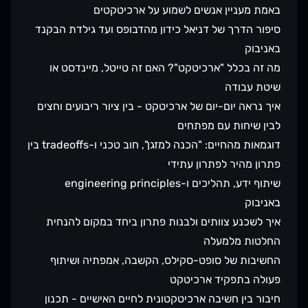
באמת מעניין אנשים לשמוע על ארכיטקטים
סיפור הדרך של דניאל כידון מהדבופס ועד גילדת הבקנד
באניבוק
מה זה בכלל "ארכיטקט"? האם זה טייטל, מיינדסט או
שיטת עבודה
איך נראה יום-יום של ארכיטקט - בין ציור ריבועים וחצים
לבין שיחות עם מפתחים
דוגמאות מהחיים: "הכנה למזגן", חוב טכני ו-tradeoffs בין
פתרון מהיר לפתרון עתידי
שיתוף ידע, תהליכים ו-engineering principles
באניבוק
איך לשכנע צוותים ולבנות פתרון ביחד במקום להנחית
החלטות מלמעלה
החשיבות של סופט-סקילס, הקשבה, אמפתיה ושיתוף
פעולה בתפקיד ארכיטקט
חיבור בין חשיבה ארכיטקטונית לחיים האישיים - תכנון