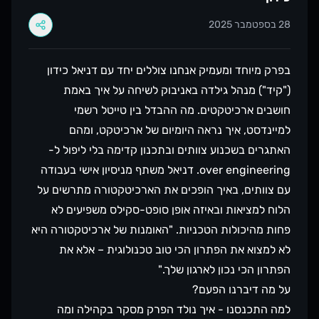
28 בספטמבר 2025
בפרק מיוחד ומעמיק אנחנו צוללים יחד עם דניאל כידון
("קיד") מנהל גילדה באניבוק לשיחה על איך באמת
חושבים ארכיטקטים. מה ההבדל בין טייטל רשמי
למיינדסט, איך נראה היומיום של ארכיטקט, ומהם
האתגרים בשכנוע צוותים ובתכנון קדימה בלי ליפול ל-
over engineering. דניאל משתף מניסיון אישי בעבודה
עם צוותים, באיך הופכים את הארכיטקטורה מתרשים על
הלוח למציאות ובאיזה אופן סופט-סקילס משפיעים לא
פחות מהיכולות הטכניות. "האומנות של ארכיטקטורה היא
לא למצוא את הפתרון הכי טוב טכנולוגית – אלא את
הפתרון הכי נכון לארגון שלך."
על מה דיברנו הפעם?
למה התכנסנו - איך נולד הפרק מסקר בקהילה ומה