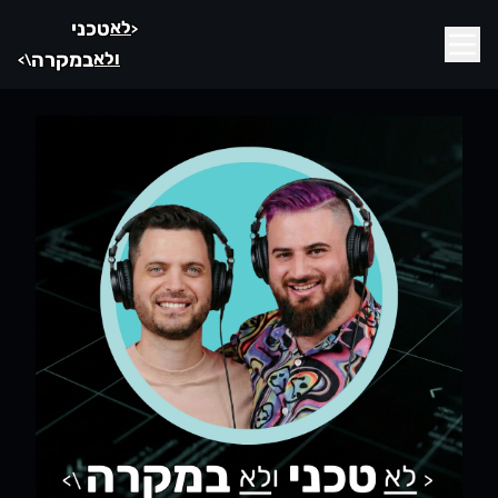
לא
טכני
<
ולא
במקרה
\>